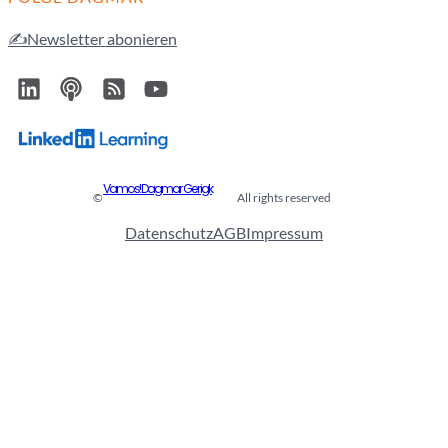
✍️Newsletter abonieren
Vamos! Dagmar Gerigk
©
All rights reserved
Datenschutz
AGB
Impressum