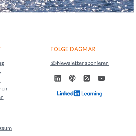
T
FOLGE DAGMAR
ng
✍️Newsletter abonieren
s
s
ren
en
ssum