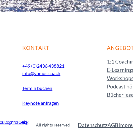
KONTAKT
ANGEBO
1:1 Coachi
+49 (0)2436 438821
E-Learning
info@vamos.coach
Workshop
Podcast hö
Termin buchen
Bücher les
Keynote anfragen
s! Dagmar Gerigk
Datenschutz
AGB
Impre
All rights reserved