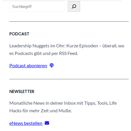
S
u
c
h
PODCAST
s
t
Leadership Nuggets im Ohr: Kurze Episoden – überall, wo
d
es Podcasts gibt und per RSS Feed.
u
Podcast abonieren
n
a
c
h
NEWSLETTER
e
Monatliche News in deiner Inbox mit Tipps, Tools, Life
t
Hacks für mehr Zeit und Muße.
w
a
eNews bestellen
s