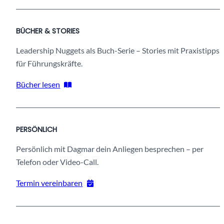
b
e
BÜCHER & STORIES
s
t
Leadership Nuggets als Buch-Serie – Stories mit Praxistipps
i
für Führungskräfte.
m
m
Bücher lesen
t
e
n
PERSÖNLICH
?
Persönlich mit Dagmar dein Anliegen besprechen – per
Telefon oder Video-Call.
Termin vereinbaren