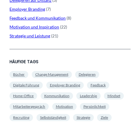
Delegieren auf Distanz
(3)
Employer Branding
(7)
Feedback und Kommunikation
(8)
Motivation und Inspiration
(22)
Strategie und Leistung
(21)
HÄUFIGE TAGS
Bücher
Change Management
Delegieren
Digitale Führung
Employer Branding
Feedback
Home-Office
Kommunikation
Leadership
Mindset
Mitarbeitergespräch
Motivation
Persönlichkeit
Recruiting
Selbstständigkeit
Strategie
Ziele