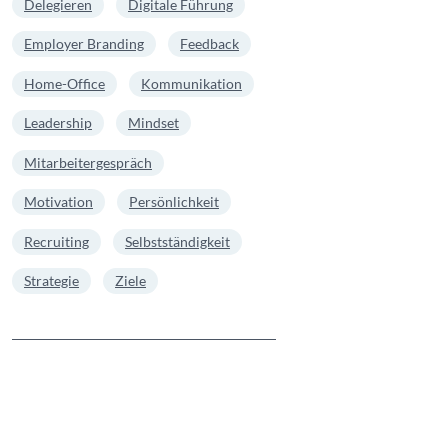
Delegieren
Digitale Führung
Employer Branding
Feedback
Home-Office
Kommunikation
Leadership
Mindset
Mitarbeitergespräch
Motivation
Persönlichkeit
Recruiting
Selbstständigkeit
Strategie
Ziele