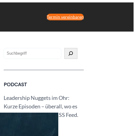
Termin vereinbaren
S
u
c
h
PODCAST
s
t
Leadership Nuggets im Ohr:
d
Kurze Episoden – überall, wo es
u
Podcasts gibt und per RSS Feed.
n
a
Podcast abonieren