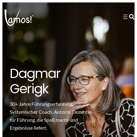
Dagmar
Gerigk
30+ Jahre Führungserfahrung,
Systemischer Coach, Autorin, Dozentin
für Führung, die Spaß macht und
Ergebnisse liefert.