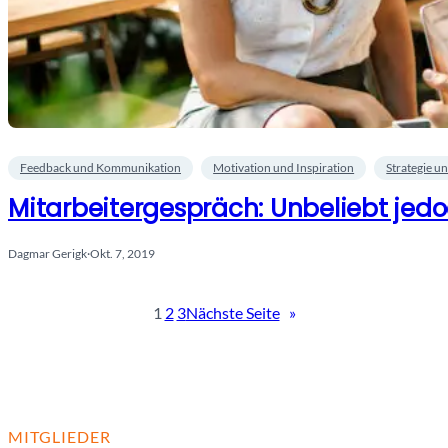
Feedback und Kommunikation
Motivation und Inspiration
Strategie u
Mitarbeitergespräch: Unbeliebt jed
Dagmar Gerigk
·
Okt. 7, 2019
1
2
3
Nächste Seite
»
MITGLIEDER