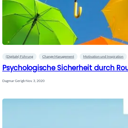
(Digitale) Führung
Change Management
Motivation und Inspiration
Psychologische Sicherheit durch Ro
Dagmar Gerigk
·
Nov. 3, 2020