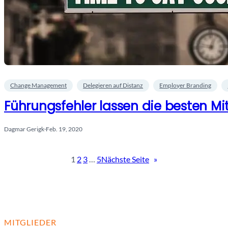
Change Management
Delegieren auf Distanz
Employer Branding
Führungsfehler lassen die besten Mi
Dagmar Gerigk
·
Feb. 19, 2020
1
2
3
…
5
Nächste Seite
»
MITGLIEDER