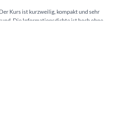
Der Kurs ist kurzweilig, kompakt und sehr
rund. Die Informationsdichte ist hoch ohne
zu überfordern. Wiederholung sind
stimmig eingebunden, so dass sie nicht
ermüdend sind, sondern das erlernte
Verinnerlichen lassen.
Inke Magens
Unternehmensinhaberin