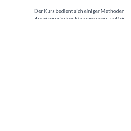
Der Kurs bedient sich einiger Methoden
des strategischen Managements und ist
sehr zu empfehlen. Das Übungsblatt kann
in der Zukunft gut benutzt werden, um sei
eigenes strategisches Denken zu fördern
und weiter zu verfeinern.
Christopher Schmidt
Specialist Operations