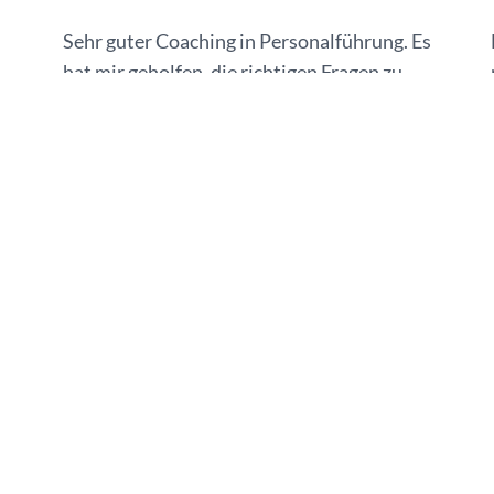
Sehr guter Coaching in Personalführung. Es
hat mir geholfen, die richtigen Fragen zu
stellen, den Anderen, aber insbesonder mir
n
selbst!
Gerne wieder!
Jana Müsch-Janovcova
Selbständige Versicherungsmaklerin